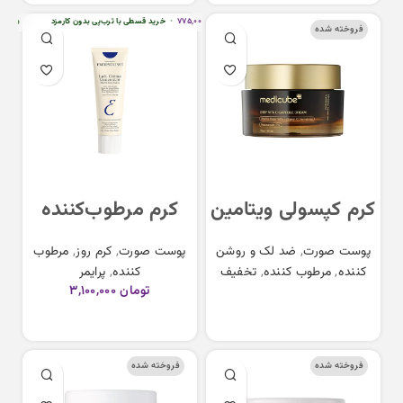
Moisturizing
سطی با ترب‌پی بدون کارمزد
هر قسط
تومان
۷۷۵,۰۰۰
•
خرید قسطی با ترب‌پی بدون کارمزد
هر قس
Lotion
فروخته شده
کرم کپسولی ویتامین
کرم مرطوب‌کننده
سی مدیکیوب
چندمنظوره
پوست صورت
,
ضد لک و روشن
پوست صورت
,
کرم روز
,
مرطوب
medicube Deep
امبریولیس
کننده
,
مرطوب کننده
,
تخفیف
کننده
,
پرایمر
Embryolisse Lait
Vitamin C Capsule
تومان
۳,۱۰۰,۰۰۰
اطلاعات بیشتر
Creme Concentre
cream 55 g
افزودن به سبد خرید
Multi Function
فروخته شده
فروخته شده