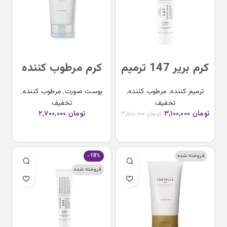
کرم بریر 147 ترمیم
کرم مرطوب کننده
کننده دکتر آلتیا
هیالوسیکا سنتلا
ترمیم کننده
,
مرطوب کننده
,
پوست صورت
,
مرطوب کننده
,
Skin 1004
Dr.Althea 147
تخفیف
تخفیف
Centella Hyalu-
Barrier Cream
تومان
۳,۱۰۰,۰۰۰
تومان
۲,۷۰۰,۰۰۰
تومان
۳,۵۰۰,۰۰۰
Cica Moisture
افزودن به سبد خرید
افزودن به سبد خرید
Cream
فروخته شده
-18%
فروخته شده