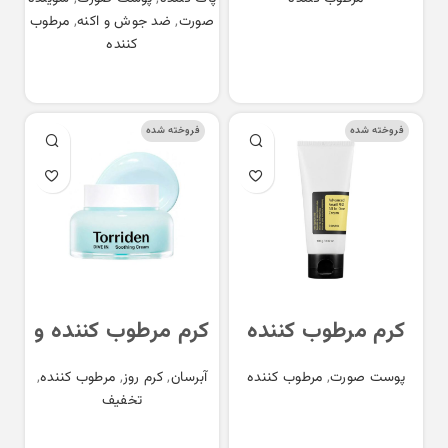
بیوتی اف جوسان
(کلیر ست اوردینری)
صورت
,
ضد جوش و اکنه
,
مرطوب
Ordinary the clear
Beauty of joseon
اطلاعات بیشتر
کننده
set
dynasty cream
اطلاعات بیشتر
فروخته شده
فروخته شده
کرم مرطوب کننده
کرم مرطوب کننده و
تیوپی حلزون
تسکین دهنده
پوست صورت
,
مرطوب کننده
آبرسان
,
کرم روز
,
مرطوب کننده
,
کوزارکس Cosrx
هیالورونیک اسید
تخفیف
Advanced Snail 92
توریدن Torriden
اطلاعات بیشتر
اطلاعات بیشتر