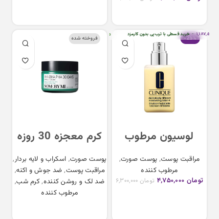
Spot Laser Cream
Medicube
Niacinamide
افزودن به سبد خرید
Capsule Cream
۱,۱۸۷,۵
•
خرید قسطی با ترب‌پی بدون کارمزد
هر قسط
تومان
۱,۱۸۷,۵۰۰
•
خرید قسطی با ترب‌پی بدون کارم
-25%
فروخته شده
لوسیون مرطوب
کرم معجزه 30 روزه
کننده درماتیکالی
سام بای می Some
مراقبت پوست
,
پوست صورت
,
پوست صورت
,
اسکراب و لایه بردار
,
دیفرنت کلینیک
By Mi
مرطوب کننده
مراقبت پوست
,
ضد جوش و اکنه
,
AHA.BHA.PHA 30
Clinique
تومان
۴,۷۵۰,۰۰۰
تومان
۶,۳۰۰,۰۰۰
ضد لک و روشن کننده
,
کرم شب
,
Days Miracle
Dramatically
مرطوب کننده
افزودن به سبد خرید
Cream
Different
اطلاعات بیشتر