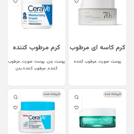
کرم کاسه ای مرطوب
کرم مرطوب کننده
کننده و تسکین
پوست نرمال تا خشک
پوست صورت
,
مرطوب کننده
پوست بدن
,
پوست صورت
,
مرطوب
دهنده آنوا ANUA
سراوی CeraVe
کننده
,
مرطوب کننده بدن
Moisturizing
Heartleaf 70
اطلاعات بیشتر
اطلاعات بیشتر
Cream Normal To
Intense Calming
Dry
Cream
فروخته شده
فروخته شده