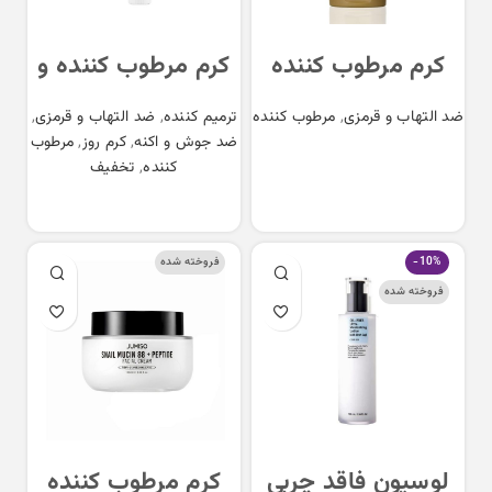
کرم مرطوب کننده
کرم مرطوب کننده و
سنتلا ماداگاسکار
ترمیم کننده 345
ضد التهاب و قرمزی
,
مرطوب کننده
ترمیم کننده
,
ضد التهاب و قرمزی
,
اسکین 1004
دکتر آلتیا DR.Altea
ضد جوش و اکنه
,
کرم روز
,
مرطوب
345 Relief Cream
skin1004 centella
اطلاعات بیشتر
کننده
,
تخفیف
madagascar
اطلاعات بیشتر
cream
-10%
فروخته شده
فروخته شده
لوسیون فاقد چربی
کرم مرطوب کننده