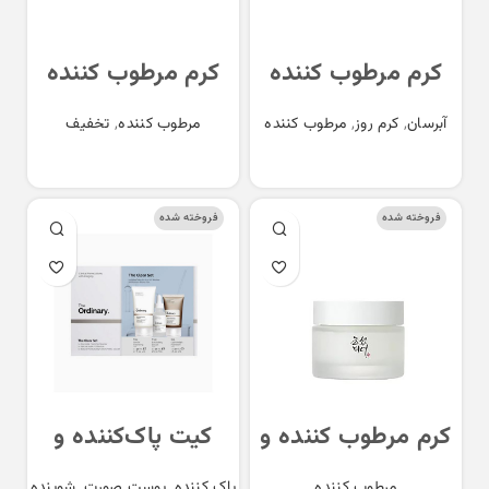
کرم مرطوب کننده
کرم مرطوب کننده
دوگانه اکسیس وای
سالسیلیک اسید و
آبرسان
,
کرم روز
,
مرطوب کننده
مرطوب کننده
,
تخفیف
Axis Y Cera Heart
اوره سراوی Cerave
SA Smoothing
My Type Dou
اطلاعات بیشتر
اطلاعات بیشتر
Cream
Cream
فروخته شده
فروخته شده
کرم مرطوب کننده و
کیت پاک‌کننده و
ضدچروک داینستی
ضدجوش اوردینری
مرطوب کننده
پاک کننده
,
پوست صورت
,
شوینده