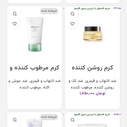
DIVE IN Soothing
All in One Cream
Cream
۴۳۷,۵۰
•
خرید قسطی با ترب‌پی بدون کارمزد
هر قسط
تومان
۴۳۷,۵۰۰
•
خرید قسطی با ترب‌پی بدون کارمز
فروخته شده
کرم روشن کننده
کرم مرطوب کننده و
پروپولیس کوزارکس
ضد جوش تی تریکا
ضد التهاب و قرمزی
,
ضد لک و
ضد التهاب و قرمزی
,
ضد جوش و
cosrx propolis light
سنتلا Skin 1004
روشن کننده
,
مرطوب کننده
اکنه
,
مرطوب کننده
Tea-Trica B5
cream
تومان
۱,۷۵۰,۰۰۰
اطلاعات بیشتر
Cream
افزودن به سبد خرید
۸۷۵,۰۰
•
خرید قسطی با ترب‌پی بدون کارمزد
هر قسط
تومان
۸۷۵,۰۰۰
•
خرید قسطی با ترب‌پی بدون کارمز
فروخته شده