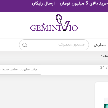
خرید بالای 5 میلیون تومان = ارسال رایگان
 سفارش
ضد افتاب بدن
ضد ا
تلط”
24