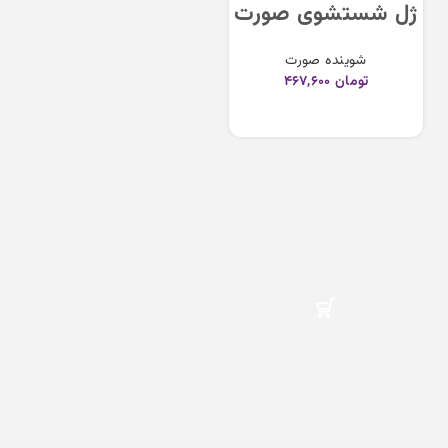
ژل شستشوی صورت
لافارر مخصوص
شوینده صورت
پوست های خشک و
تومان
۴۶۷,۶۰۰
حساسLafarrerr
افزودن به سبد خرید
Face wash Gel For
Dry Skin