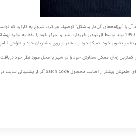
ویکتوریا سکرت در سال 1977 در واکنش به چیزی که بنیان‌گذار برند آن را “پیژامه‌های گل‌دار بدشکل” توصیف می‌کرد، شروع به کارکرد که توانست پنج سال بعد از تأسیسش تعداد فروشگاه­
 توسط ال برندرز خریداری شد و تمرکز خود را فقط به تولید پوشاک زنانه معطوف کرد که توانست خیلی سریع در
ورد نظر خود دریافت کنید.
ا از پشتیبانی سایت دریافت کرده و در سایت
checkfresh
بررسی