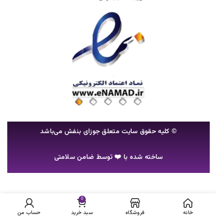
© کلیه حقوق سایت متعلق جوزای بنفش می‌باشد
ساخته شده با ❤️ توسط
ضامن سلامتی
در
رول ضد تعریق مردانه
انبار
0
تومان
۲۸,۰۰۰
سینره مدل Vivacity
موجود
نمی
حجم 50 میلی لیتر
خانه
فروشگاه
سبد خرید
حساب من