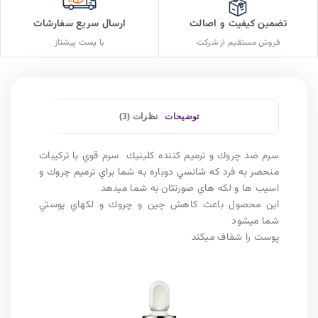
تضمین کیفیت و اصالت
ارسال سریع سفارشات
فروش مستقیم از شرکت
با پست پیشتاز
توضیحات
نظرات (3)
سرم ضد چروك و ترميم كننده كلينيك سرم قوي با تركيبات
منحصر به فرد كه شانسي دوباره به شما براي ترميم چروك و
اسيب ها و لكه هاي صورتتان به شما ميدهد
اين محصول باعث كاهش چين و چروك و لكهاي پوستي
شما ميشود
پوست را شفاف ميكند