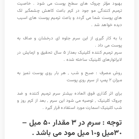
بهبود مؤثر چروک هاى سطح پوست مى شود . خاصیت
ترمیم کنندگى مو جود در کرم باعث کاهش چشمگیر لک
هاى پوست شما مى گردد و باعث ترمیم پوست هاى اسیب
دیده خواهد شد .
‎با به کار گیری از این سرم جلوه اى درخشان و صاف به
پوست مى داد .
‎سرم ترمیم کننده کلینیک بعداز ۵ سال تحقیق و ازمایش در
لابراتوارهاى کلینیک ساخته شده .
‎روش مصرف : صبح و شب , هر بار روى پوست تمیز به
میزان ٢ پمپ از سرم روى پوست
براى اثر گذارى فوق العاده بیشتر سرم ترمیم کننده و ضد
چروک کلینیک , توصیه مى شود این سرم , بعد از کرم روز و
شب کلینیک اسمارت مورد استفاده قرار گیرد .
توجه : سرم در ٣ مقدار ۵٠ میل –
٣٠میل و١٠ میل مود مى باشد .