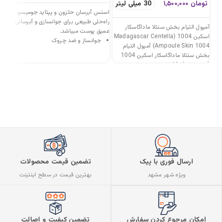
تومان
۱,۵۰۰,۰۰۰
30 میلی لیتر
um
Centella Ampoule
اسنس آبرسان حلزون و پپتاید جومیسو،
راه‌حلی طبیعی برای جوانسازی و آبرسانی
آمپول التیام بخش سنتلا ماداگاسکار
عمیق پوست میباشد.
پپتا
اسکین 1004 (Madagascar Centella
جوانساز و ضد چروک
پیشر
Ampoule Skin 1004) آمپول التیام
آبرسانی عمیق
بخش سنتلا ماداگاسکار اسکین 1004
(Madagascar
دارای خاصیت مرطوب کنندگی
ضد التهاب و قرمزی
سازگاری با انواع پوست
ارسال فوری با پیک
تضمین قیمت محصولات
ویژه شهر مشهد
بهترین قیمت در سطح اینترنت
تضمین کیفیت و اصالت
امکان مرجوع کردن سفارش