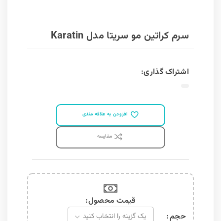
سرم کراتین مو سریتا مدل Karatin
اشتراک گذاری:
افزودن به علاقه مندی
مقايسه
قیمت محصول:​
سرم کراتین مو سریتا مدل Karatin عدد
حجم