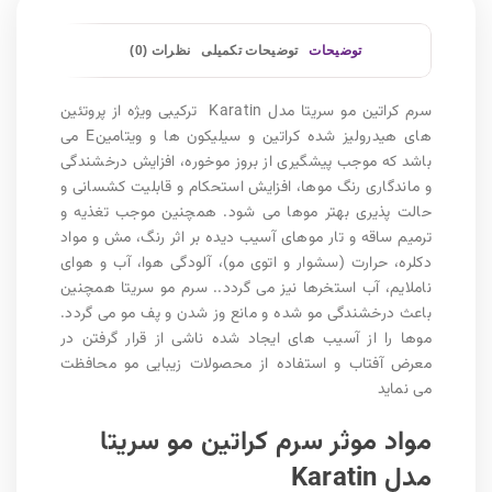
توضیحات
توضیحات تکمیلی
نظرات (0)
سرم کراتین مو سریتا مدل Karatin ترکیبی ویژه از پروتئین
های هیدرولیز شده کراتین و سیلیکون ها و ویتامینE می
باشد که موجب پیشگیری از بروز موخوره، افزایش درخشندگی
و ماندگاری رنگ موها، افزایش استحکام و قابلیت کشسانی و
حالت پذیری بهتر موها می شود. همچنین موجب تغذیه و
ترمیم ساقه و تار موهای آسیب دیده بر اثر رنگ، مش و مواد
دکلره، حرارت (سشوار و اتوی مو)، آلودگی هوا، آب و هوای
ناملایم، آب استخرها نیز می گردد.. سرم مو سریتا همچنین
باعث درخشندگی مو شده و مانع وز شدن و پف مو می گردد.
موها را از آسیب های ایجاد شده ناشی از قرار گرفتن در
معرض آفتاب و استفاده از محصولات زیبایی مو محافظت
می نماید
مواد موثر سرم کراتین مو سریتا
مدل Karatin