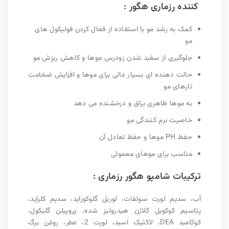
کننده رزماری هگور :
کمک به رشد مو با استفاده از فعال کردن فولیکول های
مو
جلوگیری از سفید شدن زودرس موها و کاهش ریزش مو
حالت دهنده ای بسیار عالی برای موها و افزایش ضخامت
تارهای مو
به موها ظاهری براق و درخشنده می دهد
خاصیت نرم کنندگی مو
حفظ PH موها و حفظ تعادل آن
مناسب برای موهای معمولی
ترکیبات شامپو هگور رزماری :
آب، سدیم لورت سولفات، لوریل گلوکوزاید، سدیم کلراید،
پتاسیم کوکویل کلاژن هیدرولیز شده، پروپیلن گلیکول،
کوکامید DEA، لاکتیک اسید، لورت 2، عطر، روغن برگ