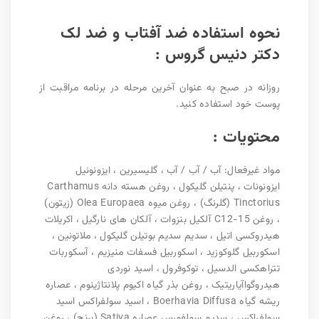
نحوه استفاده ضد آفتاب و ضد لک
دکتر دنیس گروس :
روزانه در صبح به عنوان آخرین مرحله در برنامه مراقبت از
پوست خود استفاده کنید.
محتویات :
مواد غیرفعال: آب / آب / آب ، گلیسیرین ، ایزونونیل
ایزونونات ، پنتیلن گلیکول ، روغن هسته دانه Carthamus
Tinctorius (گلرنگ) ، روغن میوه Olea Europaea (زیتون)
، روغن C12-15 آلکیل بنزوات ، آلکان های نارگیل ، اکریلات
هیدروکسی اتیل ، سدیم سدیم بوتیلن گلیکول ، ملاتونین ،
اسکوربیل گلوکوزید ، اسکوربیل فسفات منیزیم ، آسکوربات
تتراهکسی الدسیل ، توکوفرول ، اسید نوردی
هیدروگواآیاریتیک ، روغن بذر گیاه اکیوم پلانتاژینوم ، عصاره
ریشه گیاه Boerhavia Diffusa ، اسید سولفراکس اسید
سولفراکس ، سدیم سولفورس عصاره Sativa (برنج) ، روغن