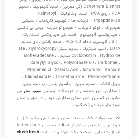
Oenothera Biennis (گل مغربی) ، اسید گلیکولیک ، سدیم
PCA ، روی PCA ، اسید اولئانولیک ، Palmitoyl
Tripeptide-38 ، اکریلات ها / کوپلیمر کاربامات ، لسیتین
هیدروژنه ، کوکو کاپریلات / هیدرواتو بنزیت ، بیس بی تاکسی
، هیدروکسید آلومینیوم ، اسید پلی هیدروکسی استئاریک ،
BHT ، گلیسیرید بادام PEG-60 ، صمغ زانتان ، دی سدیم
EDTA ، اسید سیتریک ، سدیم سیتر ate ، Hydroxypropyl
Cyclodextrin ، Hydroxide سدیم ، Isohexadecane ،
Caprylyl Glycol ، Polysorbate 60 ، Carbomer ،
Propanediol ، Stearic Acid ، Isopropyl Titanium
Triisostearate ، Tromethamine ، Phenoxyethanol ،
بنزیل الکلات ، سدیم بنزین ، پتاسیم بنزین ، پتاسیم بنزین
ا سفارش این محصول از فروشگاه اینترنتی
سیب سل
می
توانید در کمترین زمان ممکن سفارش خود را در شهر یا محل
مورد نظر خود دریافت کنید.
اکثر محصولات فاقد جعبه هستن و شما می توانید قبل از
خرید برای اطمینان بیشتر از اصالت محصول batch code
آنرا از پشتیبانی سایت دریافت کرده و در سایت
checkfresh