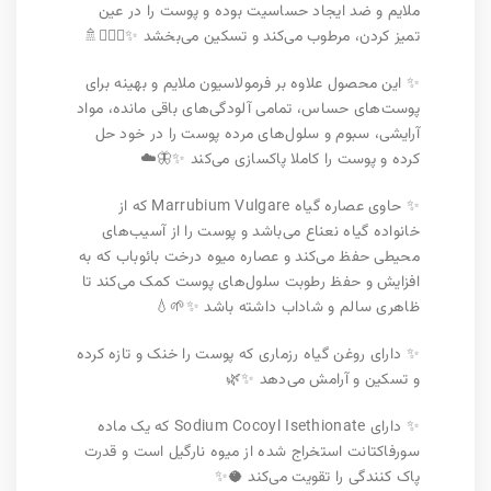
ملایم و ضد ایجاد حساسیت بوده و پوست را در عین
تمیز کردن، مرطوب می‌کند و تسکین می‌بخشد ✨💆🏻‍♀🚿
✨ این محصول علاوه بر فرمولاسیون ملایم و بهینه برای
پوست‌های حساس، تمامی آلودگی‌های باقی مانده، مواد
آرایشی، سبوم و سلول‌های مرده پوست را در خود حل
کرده و پوست را کاملا پاکسازی می‌کند ✨🦋☁️
✨ حاوی عصاره گیاه Marrubium Vulgare که از
خانواده گیاه نعناع می‌باشد و پوست را از آسیب‌های
محیطی حفظ می‌کند و عصاره میوه درخت بائوباب که به
افزایش و حفظ رطوبت سلول‌های پوست کمک می‌کند تا
ظاهری سالم و شاداب داشته باشد ✨🌱💧
✨ دارای روغن گیاه رزماری که پوست را خنک و تازه کرده
و تسکین و آرامش می‌دهد ✨🌿
✨ دارای Sodium Cocoyl Isethionate که یک ماده
سورفاکتانت استخراج شده از میوه نارگیل است و قدرت
پاک کنندگی را تقویت می‌کند 🥥✨