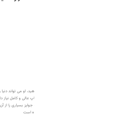
د، او می تواند دنیا را فتح کند.”میباشد.
پ عالی و کامل نیاز داریدمانند: رژلب، کرم ها و پرایمرها، محصولات چشم،
 جوایز بسیاری را از آن خود کند و همچنین به لطف بسته بندی لوکس و زیبا
ه است