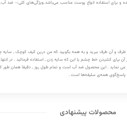
های کلی:- ضد آب.- دارای دوام دوام و ماندگاری.- مناسب جهت
 کیف کوچک , سایه چشم را جای داده‌ام . بله! این مداد چشم , یک
ه فرمائید . در انتهای این محصول , یک بلندر ( پخش‌کننده ) نرم و
 دقیقا همان طور که آن را به پوست خود زدید , باقی خواهد ماند .