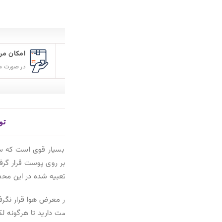
امکان مرجوع کردن سفارش
تضمین
در صورت عدم رضایت
فروش م
توضیحات
توضیحات تکمیلی
نظرات (
سیار قوی است که سریعا پس از مصرف، رنگ لازم را تامین می نماید. این م
بر روی پوست قرار گرفته و رنگ مورد نظر را برای شما ایجاد می‌کند. اثر ای
بیه شده در این محصول، نیازی به مداد تراش نیست.
معرض هوا قرار نگرفته و خشک نشود. با فرمولاسیون ابریشمی می‌توان از
این محصول شما تا 60 ثانیه فرصت دارید تا هرگونه لکه، سایه و یا ترکیب با سایه دیگر