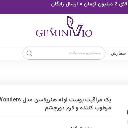
0
تومان
۰
ضد افتاب چشم
ضد افتاب صورت
ور
پک مراقبت پوست اوله هنریکسن مدل 3Makeup Wonders شامل کلینزر، کرم