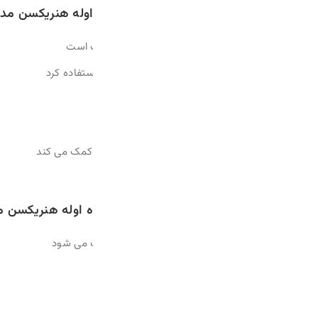
Sheer Transformation Perfecting
حجم (30 
ب است
تفاده کرد
گ کمک می کند
نریکسن مدل Banana Bright
حجم (15 میلی لیتر)
:
 می شود