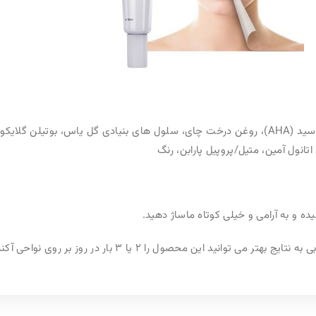
(AHA)، روغن درخت چای، سلول های بنیادی گل یاس، بوتیلن گلایکول، عصاره اسپیره کوهی، پلی گلیسریل، کاپرات،