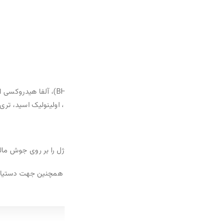
آب دیونیزه، گلیسرین، سالیسیلیک اسید (BHA)، آلفا هیدروکسی اسید 
 را بر روی جوش مالیده و به آرامی و خیلی کوتاه ماساژ دهید.