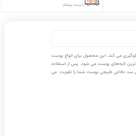
با پست پیشتاز
 از آفتاب (+SPF50)؛ از ایجاد لک‌های تیره جلوگیری می کند. این محصول برای انواع پوست
ن لایه‌های پوست می شود. پس از استفاده
 برق زدن پوست نخواهید بود. کمپلکس پرو-بی 3 بکار رفته در این محصول سد دفاعی طبیعی پوست شما را تقویت می