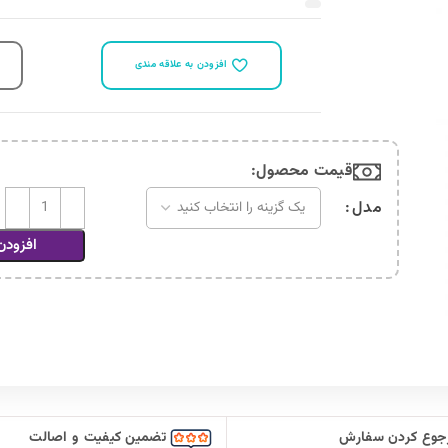
افزودن به علاقه مندی
قیمت محصول:​
کرم ضد آفتاب فوتو 3 سین بیونیم با +SPF50 حجم 40 میلی لیتر در انواع مختلف عدد
مدل
افزودن
جوع کردن سفارش
تضمین کیفیت و اصالت