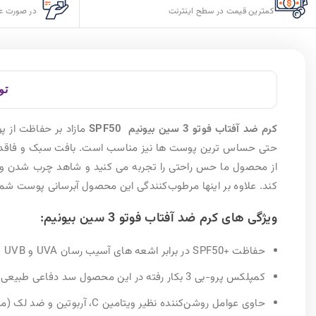
کمترین قیمت در سطح اینترنت
در صورت ع
تو
کرم ضد آفتاب فوتو 3 سین بیونیم SPF50
حتی حساس ترین پوست ها نیز مناسب است. بافت سبک و فاقد 
کند. علاوه بر اینها مرطوب‌کنندگی این محصول آبرسانی پوست شما
ویژگی های کرم ضد آفتاب فوتو 3 سین بیونیم:
حفاظت +SPF50 در برابر اشعه‌ های آسیب رسان UVA و UVB
کمپلکس پرو-بی 3 بکار رفته در این محصول سد دفاعی طبیعی پوست شما را تقویت می کند
حاوی عوامل روشن‌کننده نظیر ویتامین C، آربوتین و ضد لک (مدل ضد لک)