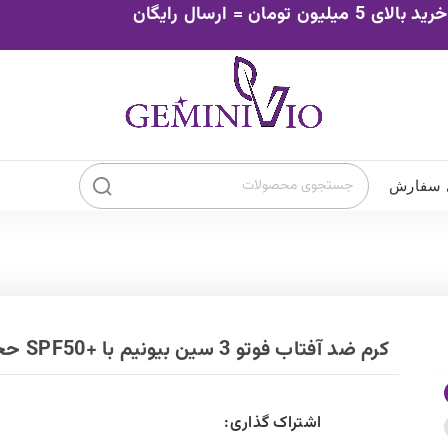
خرید بالای 5 میلیون تومان = ارسال رایگان
 سفارش
کرم ضد آفتاب فوتو 3 سین بیونیم با +SPF50 حجم 40 میلی لیتر در انواع مختلف
اشتراک گذاری: