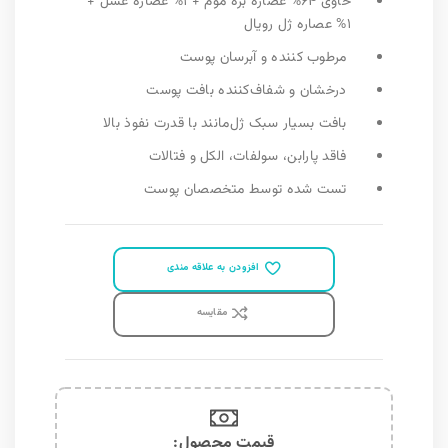
حاوی ۶۴% عصاره بره موم + ۱% عصاره عسل +
۱% عصاره ژل رویال
مرطوب کننده و آبرسان پوست
درخشان و شفاف‌کننده بافت پوست
بافت بسیار سبک ژل‌مانند با قدرت نفوذ بالا
فاقد پارابن، سولفات، الکل و فتالات
تست شده توسط متخصصان پوست
افزودن به علاقه مندی
مقايسه
قیمت محصول:​