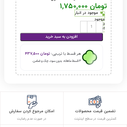
تومان
۱,۷۵۰,۰۰۰
موجود در انبار
کرم روشن کننده پروپولیس کوزارکس cosrx propolis light cream عدد
موجود
در
انبار
افزودن به سبد خرید
هر قسط با ترب‌پی:
تومان
۴۳۷,۵۰۰
۴ قسط ماهانه. بدون سود، چک و ضامن.
تضمین قیمت محصولات
امکان مرجوع کردن سفارش
کمترین قیمت در سطح اینترنت
در صورت عدم رضایت