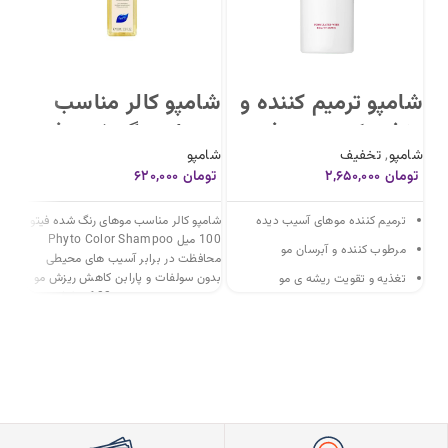
شامپو ترمیم کننده و
شامپو کالر مناسب
شا
تغذیه کننده مو فینو
موهای رنگ شده فیتو
مو
شامپو
,
تخفیف
شامپو
شام
Fino Premium
100 میل Phyto
تومان
۲,۶۵۰,۰۰۰
تومان
۶۲۰,۰۰۰
توم
ng
Color Shampoo
Touch Shampoo
oo
ترمیم کننده موهای آسیب دیده
شامپو کالر مناسب موهای رنگ شده فیتو
شامپ
100 میل Phyto Color Shampoo
مرطوب کننده و آبرسان مو
محافظت در برابر آسیب های محیطی
بدون سولفات و پارابن کاهش ریزش مو
خشک 
تغذیه و تقویت ریشه ی مو
تقویت ریشه مو حجم: 100 میل کشور:
پارابن حجم
کمک به رفع وز و خوش حالت شدن
فرانسه
مو
مناسب انواع مو بخصوص موهای
آسیب دیده و خشک
کشور سازنده ژاپن
حجم: 550 میل