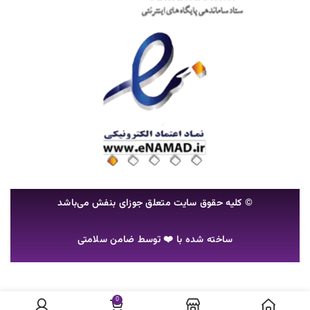
© کلیه حقوق سایت متعلق جوزای بنفش می‌باشد
ساخته شده با ❤️ توسط
ضامن سلامتی
شامپو
ولوم
حجم
دهنده
موهای
موجود
0
شامپو ولوم حجم دهنده موهای نازک فیتو 100 میل Phyto Volume shampoo عدد
تومان
۶۲۰,۰۰۰