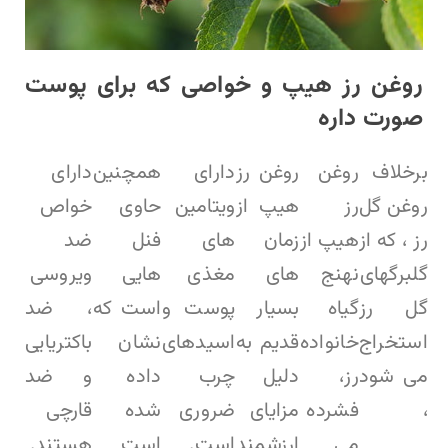
روغن رز هیپ و خواصی که برای پوست
صورت داره
برخلاف
روغن
روغن رز
دارای
همچنین
دارای
روغن گل
رز
هیپ از
ویتامین
حاوی
خواص
رز ، که از
هیپ از
زمان
های
فنل
ضد
گلبرگهای
نهنج
های
مغذی
هایی
ویروسی
گل رز
گیاه
بسیار
پوست و
است که
، ضد
استخراج
خانواده
قدیم به
اسیدهای
نشان
باکتریایی
می شود
رز،
دلیل
چرب
داده
و ضد
،
فشرده
مزایای
ضروری
شده
قارچی
می
ارزشمند
است.
است
هستند.