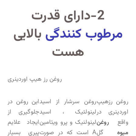
2-دارای قدرت
مرطوب کنندگی
بالایی
هست
روغن رز هیپ اوردینری
روغن رزهیپ
روغن سرشار از
اسید
این روغن در
اوردینری در
لینولئیک ، اسید
جلوگیری از
واقع
روغن
لینولنیک و پرو ویتامین
ایجاد علایم
میوه
گل
A است
که در صورت
پیری بسیار