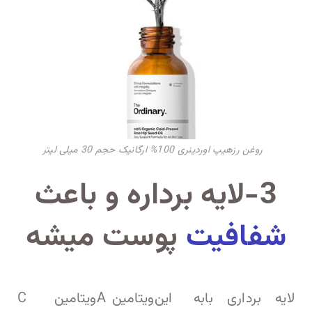
روغن رزهیپ اوردینری 100% ارگانیک حجم 30 میلی لیتر
3-لایه برداره و باعث
شفافیت
پوست میشه
لایه برداری با
به این
ویتامین A
ویتامین C