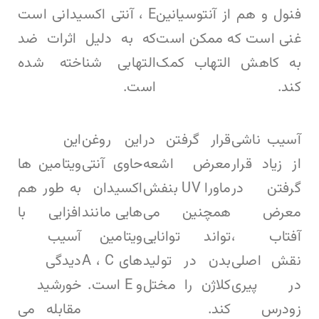
فنول و هم از آنتوسیانین
E ، آنتی اکسیدانی است
غنی است که ممکن است
که به دلیل اثرات ضد
به کاهش التهاب کمک
التهابی شناخته شده
کند.
است.
آسیب ناشی
قرار گرفتن در
این روغن
این
از زیاد قرار
معرض اشعه
حاوی آنتی
ویتامین ها
گرفتن در
ماورا UV بنفش
اکسیدان
به طور هم
معرض
همچنین می
هایی مانند
افزایی با
آفتاب ،
تواند توانایی
ویتامین
آسیب
نقش اصلی
بدن در تولید
های A ، C
دیدگی
در پیری
کلاژن را مختل
و E است.
خورشید
زودرس
کند.
مقابله می