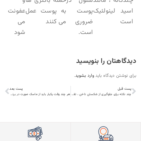
چندگانه ، مانند
سلول در
حمله باکتری ها
و
اسید لینولئیک
پوست
به پوست عمل
عفونت
است
ضروری
می کنند
می
است.
شود
دیدگاهتان را بنویسید
برای نوشتن دیدگاه باید
وارد بشوید
.
پست قبل
پست بعد
چند نکته برای جلوگیری از شکستن ناخن ، تقسیم شدن ناخن ها و موارد دیگر
هر چند وقت یکبار باید از ماسک صورت در برنامه مراقبت از پوست خود استفاده کنید؟