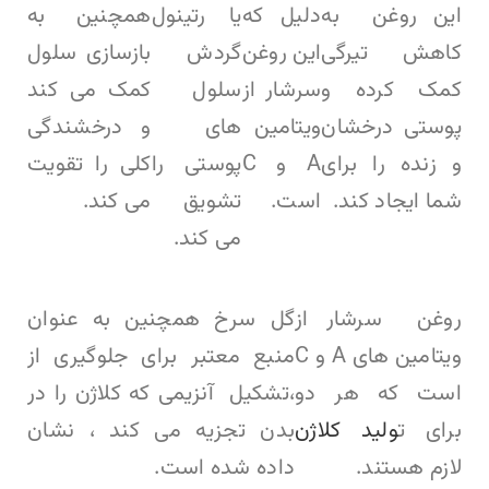
این روغن به
دلیل که
یا رتینول
همچنین به
کاهش تیرگی
این روغن
گردش
بازسازی سلول
کمک کرده و
سرشار از
سلول
کمک می کند
پوستی درخشان
ویتامین
های
و درخشندگی
و زنده را برای
A و C
پوستی را
کلی را تقویت
شما ایجاد کند.
است.
تشویق
می کند.
می کند.
روغن سرشار از
گل سرخ همچنین به عنوان
ویتامین های A و C
منبع معتبر برای جلوگیری از
است که هر دو
،تشکیل آنزیمی که کلاژن را در
برای ت
ولید کلاژن
بدن تجزیه می کند ، نشان
لازم هستند.
داده شده است.