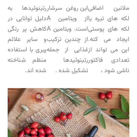
ملانین اضافی
این روغن سرشار
رتینوئیدها به
لکه های تیره یا
از ویتامین A
دلیل توانایی در
لکه های پوستی
است. ویتامین A
کاهش پر رنگی
ایجاد می کنه.
از چندین ترکیب
و سایر علائم
این می تواند از
غذایی از جمله
پیری با استفاده
تعدادی فاکتور
رتینوئیدها
منظم شناخته
ناشی شود ،
تشکیل شده .
شده اند.