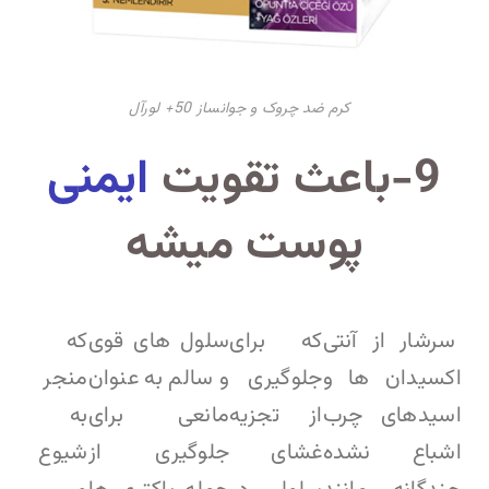
کرم ضد چروک و جوانساز 50+ لورآل
9-باعث تقویت
ایمنی
پوست میشه
سرشار از آنتی
که برای
سلول های قوی
که
اکسیدان ها و
جلوگیری
و سالم به عنوان
منجر
اسیدهای چرب
از تجزیه
مانعی برای
به
اشباع نشده
غشای
جلوگیری از
شیوع