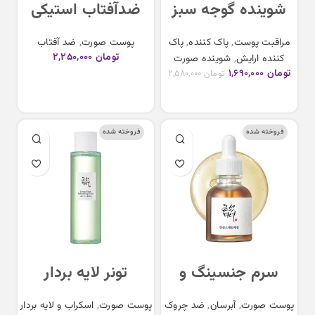
شوینده گوجه سبز
ضدآفتاب استیکی
بیوتی آف جوسان
بیوتی آف جوسان
مراقبت پوست
,
پاک کننده
,
پاک
پوست صورت
,
ضد آفتاب
Beaytu Of Joseon
Beauty Of Joseon
تومان
۲,۲۵۰,۰۰۰
کننده ارایش
,
شوینده صورت
Matte Sun Stick
Green Plum
تومان
۱,۶۹۰,۰۰۰
تومان
۲,۵۸۰,۰۰۰
افزودن به سبد خرید
Refreshing
افزودن به سبد خرید
Cleanser
فروخته شده
فروخته شده
سرم جنسینگ و
تونر لایه بردار
حلزون بیوتی آف
AHA+BHA بیوتی آف
پوست صورت
,
آبرسان
,
ضد چروک
پوست صورت
,
اسکراب و لایه بردار