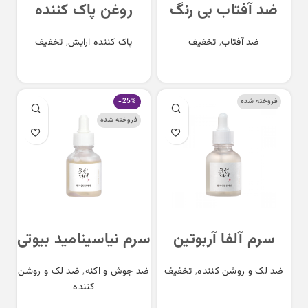
ضد آفتاب بی رنگ
روغن پاک کننده
بیوتی آف جوسان
جینسینگ بیوتی آف
ضد آفتاب
,
تخفیف
پاک کننده ارایش
,
تخفیف
SPF 50 مدل آکوا
جوسان حجم 210
فرش Beauty of
میل
اطلاعات بیشتر
اطلاعات بیشتر
joseon Colorless
فروخته شده
-25%
Sunscreen Aqua
فروخته شده
fresh
سرم آلفا آربوتین
سرم نیاسینامید بیوتی
بیوتی آف جوسان
آف جوسان مناسب
ضد لک و روشن کننده
,
تخفیف
ضد جوش و اکنه
,
ضد لک و روشن
حجم 30 میلی لیتر
انواع پوست حجم 30
کننده
میلی لیتر
اطلاعات بیشتر