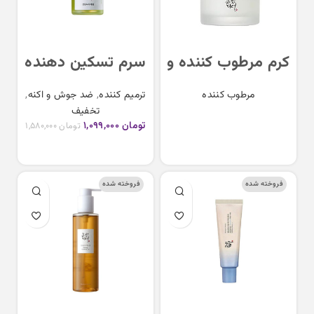
کرم مرطوب کننده و
سرم تسکین دهنده
ضدچروک داینستی
چای سبز و پانتنول
مرطوب کننده
ترمیم کننده
,
ضد جوش و اکنه
,
بیوتی اف جوسان
بیوتی آف جوسان
تخفیف
Beauty of Joseon
Beauty of joseon
اطلاعات بیشتر
تومان
۱,۰۹۹,۰۰۰
تومان
۱,۵۸۰,۰۰۰
Green Tea and
dynasty cream
افزودن به سبد خرید
Pantheol Calming
Serum
فروخته شده
فروخته شده